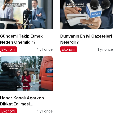
Gündemi Takip Etmek
Dünyanın En İyi Gazeteleri
Neden Önemlidir?
Nelerdir?
Ekonomi
1 yıl önce
Ekonomi
1 yıl önce
Haber Kanalı Açarken
Dikkat Edilmesi
Gerekenler
Ekonomi
1 yıl önce