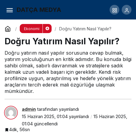
Yıllık Kredi Faizleri Ne Kadar?
DATÇA MEDYA
Yorum Yap
Paylaş
Doğru Yatırım Nasıl Yapılır?
Ekonomi
Doğru Yatırım Nasıl Yapılır?
Doğru yatırım nasıl yapılır sorusuna cevap bulmak,
yatırım yolculuğunun en kritik adımıdır. Bu konuda bilgi
sahibi olmak, sabırlı davranmak ve stratejilere sadık
kalmak uzun vadeli başarı için gereklidir. Kendi risk
profilinize uygun, araştırılmış ve hedefe yönelik yatırım
araçlarını tercih ederek mali özgürlüğe ulaşmak
mümkündür.
admin
tarafından yayınlandı
15 Haziran 2025, 01:04
yayınlandı
15 Haziran 2025,
01:04
güncellendi
4dk, 56sn