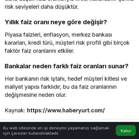
risk seviyeleri daha düşüktür.
Yıllık faiz oranı neye göre değişir?
Piyasa faizleri, enflasyon, merkez bankası
kararları, kredi türü, müşteri risk profili gibi birçok
faktör faiz oranlarını etkiler.
Bankalar neden farklı faiz oranları sunar?
Her bankanın risk iştahı, hedef müşteri kitlesi ve
maliyet yapısı farklıdır, bu da faiz oranlarının
değişmesine neden olur.
Kaynak:
https://www.haberyurt.com/
Bu web sitesinde en iyi deneyimi yaşamanızı sağlamak
Kabul
Benzer Haberler
Anasayfa
Akış
Hesabım
için çerezler kullanılmaktadır.