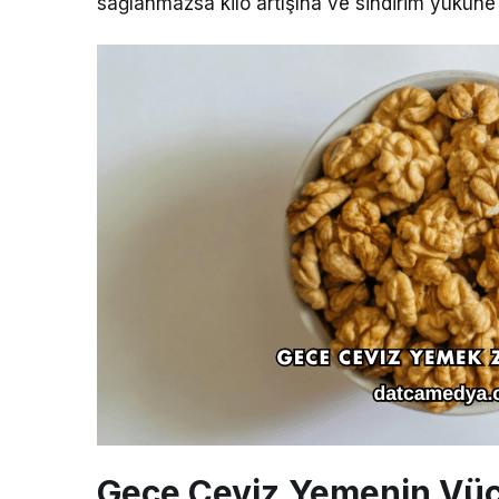
sağlanmazsa kilo artışına ve sindirim yüküne 
Gece Ceviz Yemenin Vücu