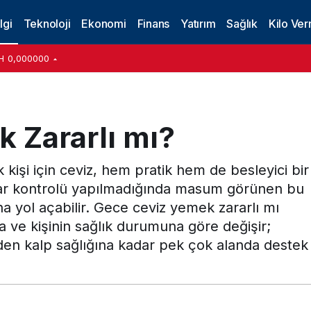
lgi
Teknoloji
Ekonomi
Finans
Yatırım
Sağlık
Kilo Ve
H
0,000000
 Zararlı mı?
 kişi için ceviz, hem pratik hem de besleyici bir
tar kontrolü yapılmadığında masum görünen bu
ına yol açabilir. Gece ceviz yemek zararlı mı
 ve kişinin sağlık durumuna göre değişir;
nden kalp sağlığına kadar pek çok alanda destek