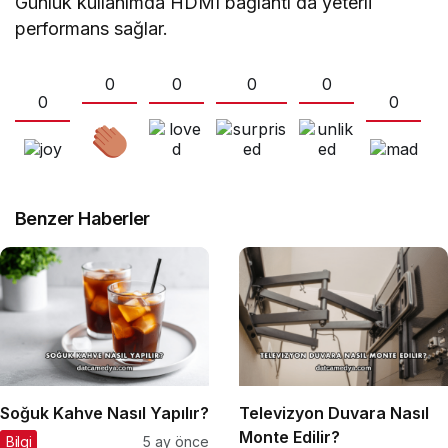
Günlük kullanımda HDMI bağlantı da yeterli
performans sağlar.
0
0
0
0
0
0
Benzer Haberler
Soğuk Kahve Nasıl Yapılır?
Televizyon Duvara Nasıl
Monte Edilir?
Bilgi
5 ay önce