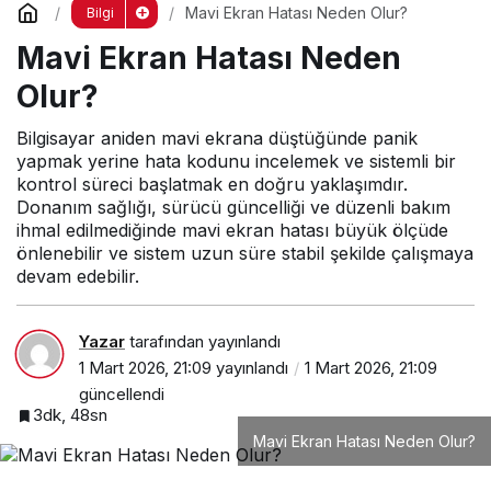
Mavi Ekran Hatası Neden Olur?
Bilgi
5 ay önce
Mavi Ekran Hatası Neden
Net Fotoğraf Nasıl Çekilir?
Olur?
Bilgisayar aniden mavi ekrana düştüğünde panik
yapmak yerine hata kodunu incelemek ve sistemli bir
kontrol süreci başlatmak en doğru yaklaşımdır.
Donanım sağlığı, sürücü güncelliği ve düzenli bakım
ihmal edilmediğinde mavi ekran hatası büyük ölçüde
önlenebilir ve sistem uzun süre stabil şekilde çalışmaya
devam edebilir.
Yazar
tarafından yayınlandı
1 Mart 2026, 21:09
yayınlandı
1 Mart 2026, 21:09
güncellendi
3dk, 48sn
Mavi Ekran Hatası Neden Olur?