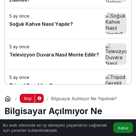
5 ay önce
Soğuk Kahve Nasıl Yapılır?
5 ay önce
Televizyon Duvara Nasıl Monte Edilir?
5 ay önce
Tripod Gerekli mi?
Bilgisayar Açılmıyor Ne Yapılmalı?
Bilgi
5 ay önce
Bilgisayar Açılmıyor Ne
Net Fotoğraf Nasıl Çekilir?
Yapılmalı?
Bu web sitesinde en iyi deneyimi yaşamanızı sağlamak
Kabul
Anasayfa
Akış
Hesabım
için çerezler kullanılmaktadır.
Aniden açılmayan bir bilgisayar, çoğu zaman basit bir