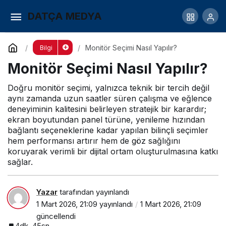
Bilgisayar Açılmıyor Ne Yapılmalı?
DATÇA MEDYA
Yorum Yap
Paylaş
Monitör Seçimi Nasıl Yapılır?
Bilgi
Monitör Seçimi Nasıl Yapılır?
Doğru monitör seçimi, yalnızca teknik bir tercih değil
aynı zamanda uzun saatler süren çalışma ve eğlence
deneyiminin kalitesini belirleyen stratejik bir karardır;
ekran boyutundan panel türüne, yenileme hızından
bağlantı seçeneklerine kadar yapılan bilinçli seçimler
hem performansı artırır hem de göz sağlığını
koruyarak verimli bir dijital ortam oluşturulmasına katkı
sağlar.
Yazar
tarafından yayınlandı
1 Mart 2026, 21:09
yayınlandı
1 Mart 2026, 21:09
güncellendi
4dk, 45sn